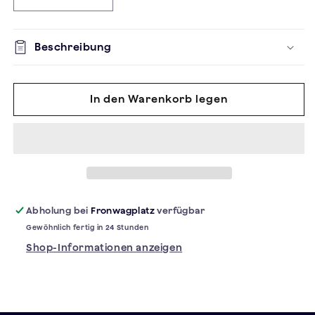
Verringere
Erhöhe
die
die
Menge
Menge
für
für
Beschreibung
BEANIE
BEANIE
In den Warenkorb legen
Abholung bei
Fronwagplatz
verfügbar
Gewöhnlich fertig in 24 Stunden
Shop-Informationen anzeigen