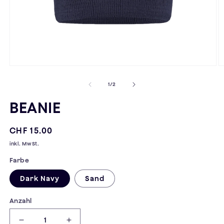
Medien
M
1
2
von
1
/
2
in
in
Modal
M
öffnen
ö
BEANIE
Normaler
CHF 15.00
Preis
inkl. MwSt.
Farbe
Dark Navy
Sand
Anzahl